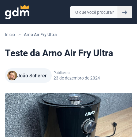
Skip to content
Início
>
Arno Air Fry Ultra
Teste da Arno Air Fry Ultra
Publicado
João Scherer
23 de dezembro de 2024