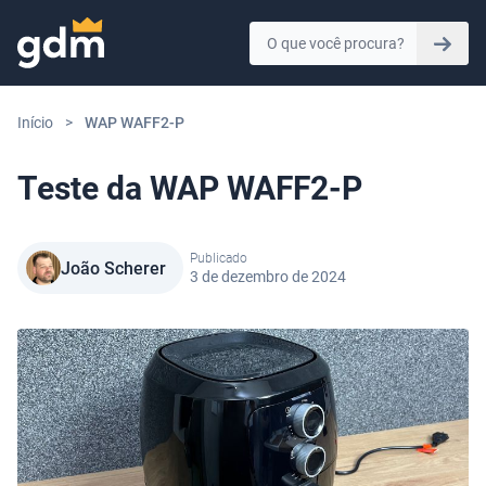
Skip to content
Início
>
WAP WAFF2-P
Teste da WAP WAFF2-P
Publicado
João Scherer
3 de dezembro de 2024