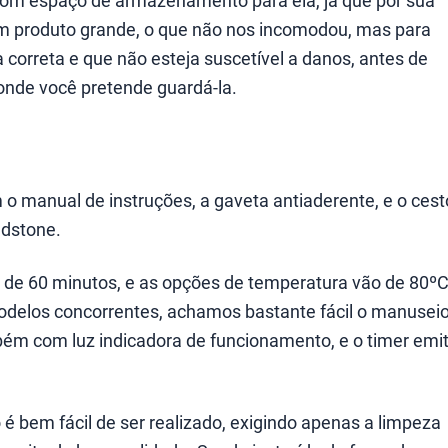
bom espaço de armazenamento para ela, já que por sua
 um produto grande, o que não nos incomodou, mas para
correta e que não esteja suscetível a danos, antes de
onde você pretende guardá-la.
 o manual de instruções, a gaveta antiaderente, e o cest
dstone.
de 60 minutos, e as opções de temperatura vão de 80ºC
odelos concorrentes, achamos bastante fácil o manusei
bém com luz indicadora de funcionamento, e o timer emi
 é bem fácil de ser realizado, exigindo apenas a limpeza