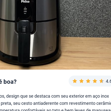
 é boa?
4.
os, design que se destaca com seu exterior em aço inox
 preta, seu cesto antiaderente com revestimento cerâmi
emperatura confortáveis ao tato e bem leves de manusear