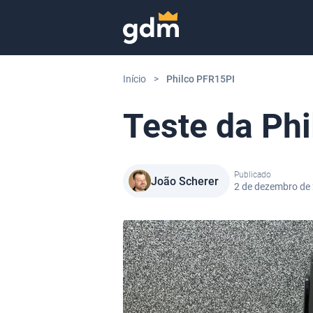
Skip to content
Início
>
Philco PFR15PI
Teste da Ph
Publicado
João Scherer
2 de dezembro de