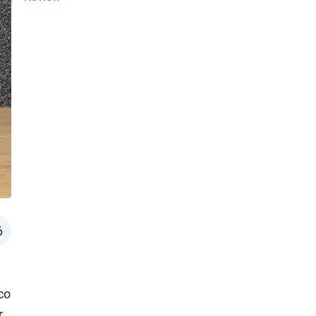
6
co
.