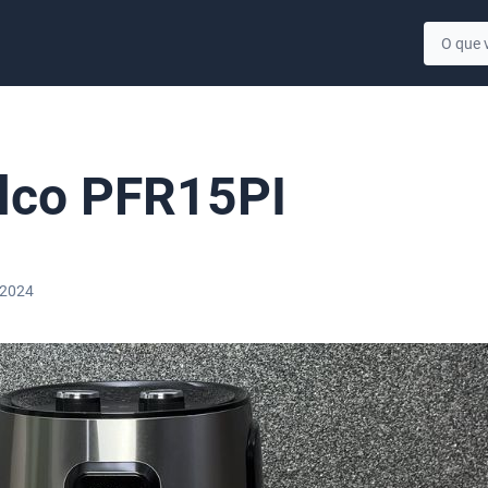
ilco PFR15PI
 2024