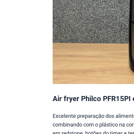
Air fryer Philco PFR15PI
Excelente preparação dos aliment
combinando com o plástico na cor
em redstone, botões do timer e t