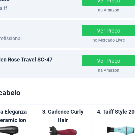
Ver Preço
aiff
na Amazon
Ver Preço
ofissional
no Mercado Livre
den Rose Travel SC-47
Ver Preço
na Amazon
cabelo
a Eleganza
3. Cadence Curly
4. Taiff Style 2
eramic Ion
Hair