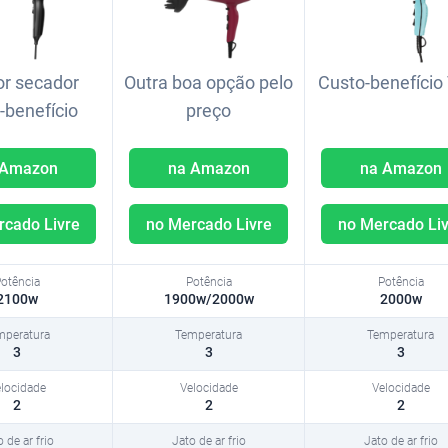
r secador
Outra boa opção pelo
Custo-benefício 
-benefício
preço
 Amazon
na Amazon
na Amazon
rcado Livre
no Mercado Livre
no Mercado Liv
2100w
1900w/2000w
2000w
3
3
3
2
2
2