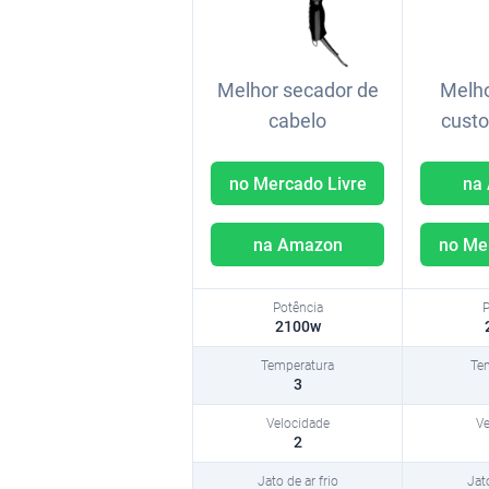
Melhor secador de
Melho
cabelo
custo
no Mercado Livre
na
na Amazon
no Me
Potência
2100w
Temperatura
3
Velocidade
2
Jato de ar frio