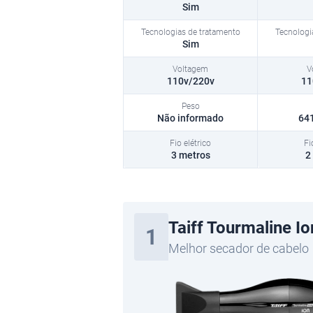
Sim
Tecnologias de tratamento
Sim
Voltagem
110v/220v
11
Peso
Não informado
64
Fio elétrico
3 metros
2
Taiff Tourmaline I
1
Melhor secador de cabelo