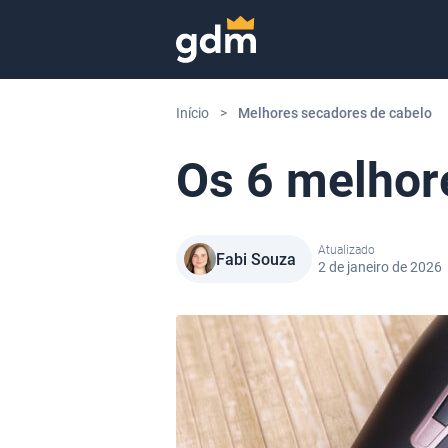
Skip to content
Início
>
Melhores secadores de cabelo
Os 6 melhor
Atualizado
Fabi Souza
2 de janeiro de 2026