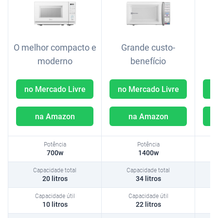
O melhor compacto e
Grande custo-
moderno
benefício
no Mercado Livre
no Mercado Livre
na Amazon
na Amazon
n
Potência
700w
1400w
Capacidade total
20 litros
34 litros
Capacidade útil
10 litros
22 litros