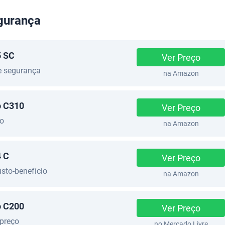
gurança
5 SC
Ver Preço
e segurança
na Amazon
o C310
Ver Preço
ão
na Amazon
4 C
Ver Preço
sto-benefício
na Amazon
o C200
Ver Preço
preço
no Mercado Livre