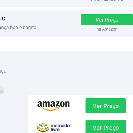
3 C
Ver Preço
nça boa e barata
na Amazon
nça
Ver Preço
Ver Preço