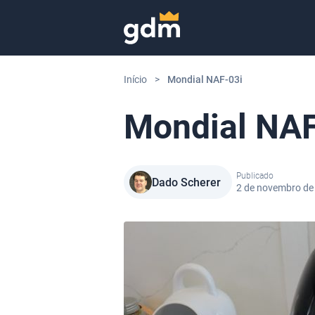
Skip to content
Início
>
Mondial NAF-03i
Mondial NAF
Publicado
Dado Scherer
2 de novembro de