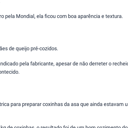
.
o pela Mondial, ela ficou com boa aparência e textura.
ães de queijo pré-cozidos.
indicado pela fabricante, apesar de não derreter o rechei
ontecido.
trica para preparar coxinhas da asa que ainda estavam 
kg de coxinhas, o resultado foi de um bom cozimento do