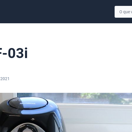
-03i
 2021