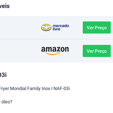
veis
Ver Preço
Ver Preço
03i
 Fryer Mondial Family Inox I NAF-03i
 óleo?