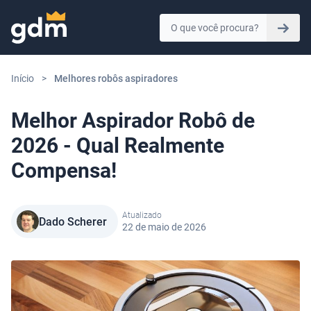
Skip to content
Início
>
Melhores robôs aspiradores
Melhor Aspirador Robô de
2026 - Qual Realmente
Compensa!
Atualizado
Dado Scherer
22 de maio de 2026