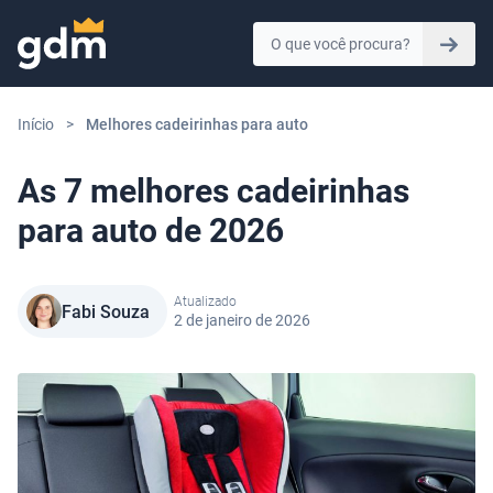
Skip to content
Início
>
Melhores cadeirinhas para auto
As 7 melhores cadeirinhas
para auto de 2026
Atualizado
Fabi Souza
2 de janeiro de 2026