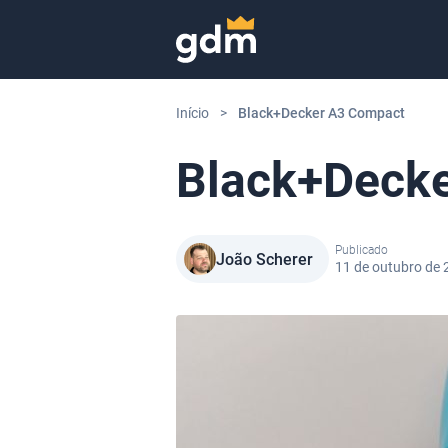
Skip to content
Início
>
Black+Decker A3 Compact
Black+Deck
Publicado
João Scherer
11 de outubro de