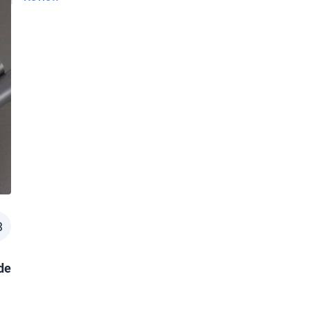
3
 de