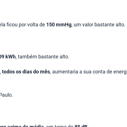
la ficou por volta de
150 mmHg
, um valor bastante alto.
09 kWh
, também bastante alto.
,
todos os dias do mês
, aumentaria a sua conta de energ
Paulo.
co acima da média
, em torno de
85 dB
.