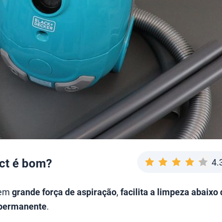
ct é bom?
4.
tem
grande força de aspiração
,
f
acilita a limpeza abaixo
 permanente
.